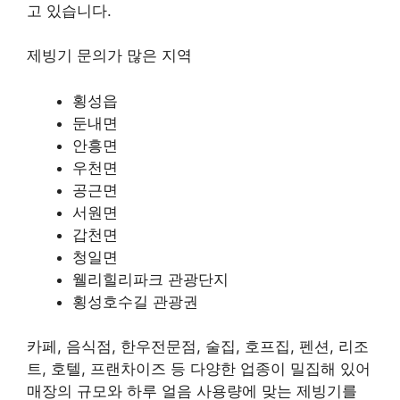
고 있습니다.
제빙기 문의가 많은 지역
횡성읍
둔내면
안흥면
우천면
공근면
서원면
갑천면
청일면
웰리힐리파크 관광단지
횡성호수길 관광권
카페, 음식점, 한우전문점, 술집, 호프집, 펜션, 리조
트, 호텔, 프랜차이즈 등 다양한 업종이 밀집해 있어
매장의 규모와 하루 얼음 사용량에 맞는 제빙기를