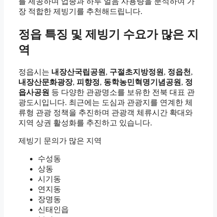
를 제공하며 업종과 하루 얼음 사용량을 분석하여 가
장 적합한 제빙기를 추천해드립니다.
정읍 특징 및 제빙기 수요가 많은 지
역
정읍시는
내장산국립공원
,
구절초지방정원
,
정읍천
,
내장산문화광장
,
피향정
,
동학농민혁명기념공원
,
정
읍사공원
등 다양한 관광명소를 보유한 전북 대표 관
광도시입니다. 최근에는 도심과 관광지를 연계한 체
류형 관광 정책을 추진하며 관광객 체류시간 확대와
지역 상권 활성화를 추진하고 있습니다.
제빙기 문의가 많은 지역
수성동
상동
시기동
연지동
장명동
신태인읍