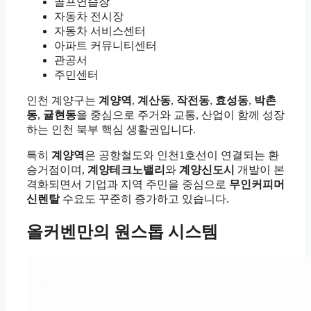
골프연습장
자동차 전시장
자동차 서비스센터
아파트 커뮤니티센터
관공서
주민센터
인천 계양구는
계양역
,
계산동
,
작전동
,
효성동
,
박촌
동
,
귤현동
을 중심으로 주거와 교통, 산업이 함께 성장
하는 인천 북부 핵심 생활권입니다.
특히
계양역
은 공항철도와 인천1호선이 연결되는 환
승거점이며,
계양테크노밸리
와
계양신도시
개발이 본
격화되면서 기업과 지역 주민을 중심으로
무인커피머
신렌탈
수요도 꾸준히 증가하고 있습니다.
올커벤만의 원스톱 시스템