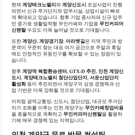
현재
계양테크노밸리
와
계양신도시
조성사업이 진행
되면서 신규 주거단지와 업무시설, 상업시설이 빠르
게 확대되고 있습니다. 향후 기업 종사자와 신규 입주
민 증가로 생활밀착형 무인카페와 기업용
무인커피머
신렌탈
수요도 더욱 늘어날 것으로 기대됩니다.
또한
계양산
,
계양경기장
,
아라뱃길
은 지역 주민과 방
문객이 꾸준히 찾는 대표 여가 공간으로 주말과 휴일
에도 안정적인 유동인구를 확보할 수 있는 장점이 있
습니다.
향후
계양역 복합환승센터
,
GTX-D 추진
,
인천 계양신
도시
,
계양테크노밸리 첨단산업단지
,
서운산업단지
활성화
등이 추진되면서 계양구의 상권 경쟁력과 산
업 기반은 더욱 강화될 것으로 기대됩니다.
이처럼 광역교통망, 신도시, 첨단산업, 대규모 주거단
지가 조화를 이루는 인천 계양구는
무인카페창업비용
을 효율적으로 계획하고
무인커피머신렌탈
을 활용하
기에 매우 경쟁력 있는 지역입니다.
인천 계양구 무료 방문 컨설팅