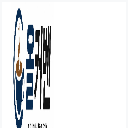
컨
텐
츠
로
건
너
뛰
기