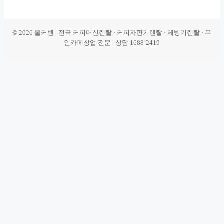
© 2026 올커벤 | 전국 커피머신렌탈 · 커피자판기렌탈 · 제빙기렌탈 · 무
인카페창업 전문 | 상담 1688-2419