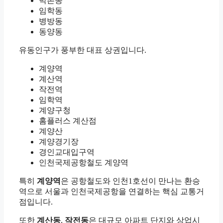
박촌동
임학동
병방동
동양동
유동인구가 풍부한 대표 상권입니다.
계양역
계산역
작전역
임학역
계양구청
홈플러스 계산점
계양산
계양경기장
경인교대입구역
인천국제공항철도 계양역
특히
계양역
은 공항철도와 인천1호선이 만나는 환승
역으로 서울과 인천국제공항을 연결하는 핵심 교통거
점입니다.
또한
계산동
,
작전동
은 대규모 아파트 단지와 상업시