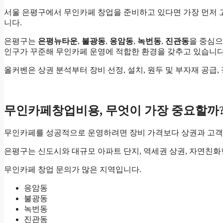
서울 은평구에서 무인카페 창업을 준비하고 있다면 가장 먼저
니다.
은평구는
은평뉴타운
,
불광동
,
응암동
,
녹번동
,
진관동
을 중심으
인구가 꾸준해 무인카페 운영에 적합한 환경을 갖추고 있습니다
올커벤은 상권 분석부터 장비 선정, 설치, 원두 및 부자재 공급
무인카페창업비용, 무엇이 가장 중요할까
무인카페를 성공적으로 운영하려면 장비 가격보다 상권과 고객
은평구는 신도시와 대규모 아파트 단지, 역세권 상권, 자연친화
무인카페 창업 문의가 많은 지역입니다.
응암동
불광동
녹번동
진관동