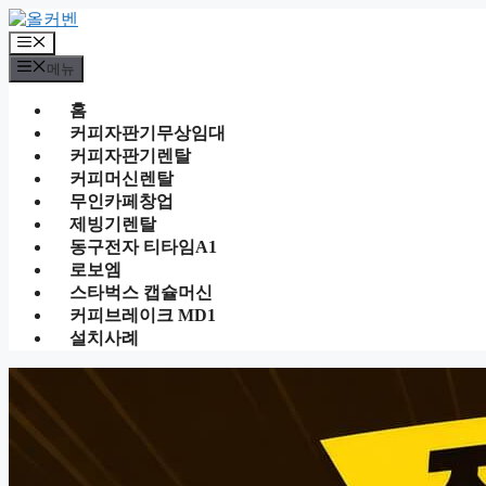
컨
텐
메
츠
뉴
메뉴
로
건
홈
너
커피자판기무상임대
뛰
커피자판기렌탈
기
커피머신렌탈
무인카페창업
제빙기렌탈
동구전자 티타임A1
로보엠
스타벅스 캡슐머신
커피브레이크 MD1
설치사례