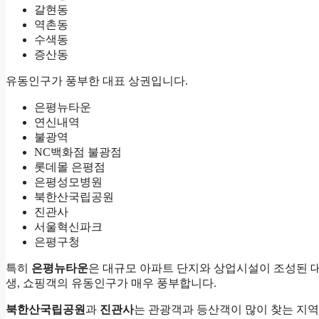
갈현동
역촌동
수색동
증산동
유동인구가 풍부한 대표 상권입니다.
은평뉴타운
연신내역
불광역
NC백화점 불광점
롯데몰 은평점
은평성모병원
북한산국립공원
진관사
서울혁신파크
은평구청
특히
은평뉴타운
은 대규모 아파트 단지와 상업시설이 조성된 
생, 쇼핑객의 유동인구가 매우 풍부합니다.
북한산국립공원
과
진관사
는 관광객과 등산객이 많이 찾는 지