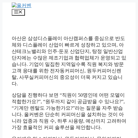
컨
텐
메
츠
뉴
로
건
너
아산은 삼성디스플레이 아산캠퍼스를 중심으로 반도
뛰
체와 디스플레이 산업이 빠르게 성장하고 있으며, 아
기
산테크노밸리와 인주·둔포 산업단지, 탕정 일반산업
단지에는 수많은 제조기업과 협력업체가 운영되고 있
습니다. 기업이 밀집한 지역일수록 직원 복지와 방문
고객 응대를 위한 전자동커피머신, 원두커피머신렌
탈, 사무실커피머신의 중요성이 더욱 커지고 있습니
다.
상담을 진행하다 보면 “직원이 50명인데 어떤 모델이
적합한가요?”, “원두까지 같이 공급받을 수 있나요?”,
“기계만 렌탈도 가능한가요?”라는 질문을 자주 받습
니다. 올커벤은 단순히 커피머신을 설치하는 것이 아
니라 업종과 직원 수, 하루 사용량, 예산까지 고려하여
가장 효율적인 커피 솔루션을 제안합니다.