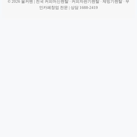
© 2026 올커벤 | 전국 커피머신렌탈 · 커피자판기렌탈 · 제빙기렌탈 · 무
인카페창업 전문 | 상담 1688-2419