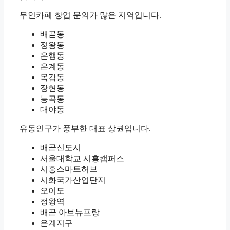
무인카페 창업 문의가 많은 지역입니다.
배곧동
정왕동
은행동
은계동
목감동
장현동
능곡동
대야동
유동인구가 풍부한 대표 상권입니다.
배곧신도시
서울대학교 시흥캠퍼스
시흥스마트허브
시화국가산업단지
오이도
정왕역
배곧 아브뉴프랑
은계지구