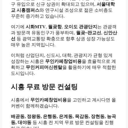
구 유입으로 신규 상권이 확대되고 있으며,
서울대학
교 시흥캠퍼스
와 연구시설 조성으로 젊은 소비층도
꾸준히 증가하고 있습니다.
여기에
시화MTV
,
월곶항
,
오이도 관광단지
는 관광객
과 방문객 유동인구가 풍부하며,
월곶~판교선
,
신안산
선
등 광역교통망 확충으로 향후 상권 성장 가능성도
매우 높은 지역입니다.
이처럼 산업단지, 신도시, 대학, 관광지가 균형 있게
성장하는 시흥은
무인카페창업비용
을 효율적으로 계
획하고
무인커피머신렌탈
을 활용하기에 매우 적합한
도시입니다.
시흥 무료 방문 컨설팅
시흥에서
무인카페창업비용
을 고민하고 계시다면 올
커벤이 함께하겠습니다.
배곧동, 정왕동, 은행동, 은계동, 목감동, 장현동, 능곡
동, 대야동
등 시흥 전 지역 무료 방문 컨설팅을 진행