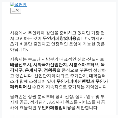
컨
텐
메
츠
뉴
로
건
너
시흥에서 무인카페 창업을 준비하고 있다면 가장 먼
뛰
저 고민하는 것이
무인카페창업비용
입니다. 하지만
기
초기 비용만 줄인다고 안정적인 운영이 가능한 것은
아닙니다.
시흥시는 수도권 서남부의 대표적인 산업·신도시로
배곧신도시
,
시화국가산업단지
,
시흥스마트허브
,
목
감지구
,
은계지구
,
정왕동
을 중심으로 꾸준히 성장하
고 있습니다. 산업단지와 대규모 주거단지, 대학캠퍼
스가 함께 조성되어 있어
무인커피머신렌탈
과
무인카
페커피머신
수요가 지속적으로 증가하는 지역입니다.
올커벤은 상권 분석부터 장비 선정, 설치, 원두 및 부
자재 공급, 정기관리, A/S까지 원스톱 서비스를 제공
하여 효율적인
무인카페창업비용
을 제안합니다.