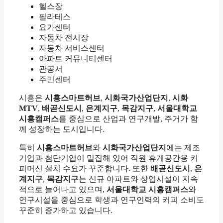
헬스장
필라테스
요가센터
자동차 전시장
자동차 서비스센터
아파트 커뮤니티센터
관공서
주민센터
시흥은
시흥스마트허브
,
시화국가산업단지
,
시화
MTV
,
배곧신도시
,
은계지구
,
목감지구
,
서울대학교
시흥캠퍼스
를 중심으로 산업과 연구개발, 주거가 함
께 성장하는 도시입니다.
특히
시흥스마트허브
와
시화국가산업단지
에는 제조
기업과 첨단기업이 밀집해 있어 직원 휴게공간용 커
피머신 설치 수요가 꾸준합니다. 또한
배곧신도시
,
은
계지구
,
목감지구
는 신규 아파트와 상업시설이 지속
적으로 늘어나고 있으며,
서울대학교 시흥캠퍼스
와
연구시설을 중심으로 학생과 연구인력의 커피 소비도
꾸준히 증가하고 있습니다.