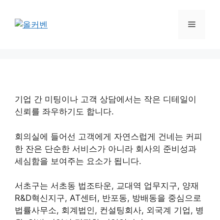
컨
텐
메
츠
로
뉴
건
너
뛰
기
기업 간 미팅이나 고객 상담에서는 작은 디테일이
신뢰를 좌우하기도 합니다.
회의실에 들어선 고객에게 자연스럽게 건네는 커피
한 잔은 단순한 서비스가 아니라 회사의 준비성과
세심함을 보여주는 요소가 됩니다.
서초구는 서초동 법조타운, 교대역 업무지구, 양재
R&D혁신지구, AT센터, 반포동, 방배동을 중심으로
법률사무소, 회계법인, 컨설팅회사, 외국계 기업, 병