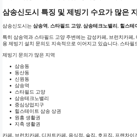
삼송신도시 특징 및 제빙기 수요가 많은 
삼송신도시는
삼송역
,
스타필드 고양
,
삼송테크노밸리
,
힐스테이
특히 삼송역과 스타필드 고양 주변에는 감성카페, 브런치카페,
용 제빙기 설치 문의도 지속적으로 이어지고 있습니다. 스타필
제빙기 문의가 많은 지역
삼송동
동산동
신원동
삼송역
스타필드 고양
삼송테크노밸리
중심상업지구
힐스테이트 삼송 상권
원흥 생활권
지축 생활권
카페, 브런치카페, 디저트카페, 음식점, 술집, 호프집, 프랜차