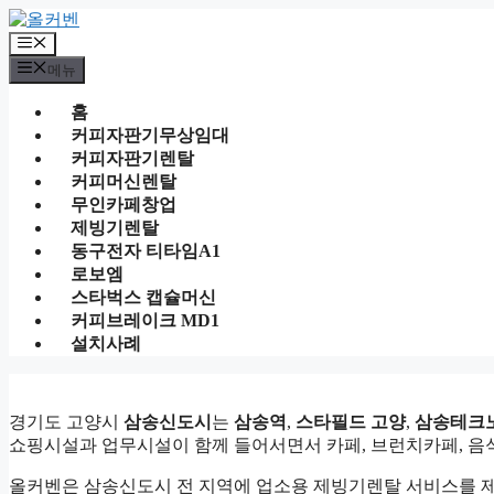
컨
텐
메
츠
뉴
메뉴
로
건
홈
너
커피자판기무상임대
뛰
커피자판기렌탈
기
커피머신렌탈
무인카페창업
제빙기렌탈
동구전자 티타임A1
로보엠
스타벅스 캡슐머신
커피브레이크 MD1
설치사례
경기도 고양시
삼송신도시
는
삼송역
,
스타필드 고양
,
삼송테크
쇼핑시설과 업무시설이 함께 들어서면서 카페, 브런치카페, 음식
올커벤은 삼송신도시 전 지역에 업소용 제빙기렌탈 서비스를 