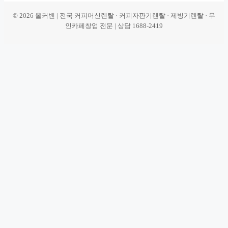
© 2026 올커벤 | 전국 커피머신렌탈 · 커피자판기렌탈 · 제빙기렌탈 · 무
인카페창업 전문 | 상담 1688-2419