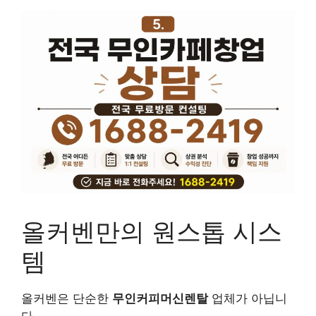
올커벤만의 원스톱 시스
템
올커벤은 단순한
무인커피머신렌탈
업체가 아닙니
다.