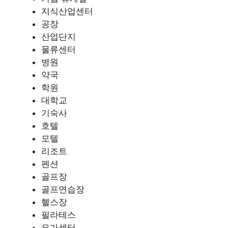
지식산업센터
공장
산업단지
물류센터
병원
약국
학원
대학교
기숙사
호텔
모텔
리조트
펜션
골프장
골프연습장
헬스장
필라테스
요가센터