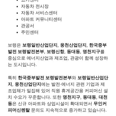
자동차 전시장
자동차 서비스센터
아파트 커뮤니티센터
관공서
주민센터
보령은
보령일반산업단지
,
웅천산업단지
,
한국중부
발전 보령발전본부
,
보령신항
,
동대동
,
명천지구
를
중심으로 에너지산업과 제조업, 관광이 함께 성장하
는 도시입니다.
특히
한국중부발전 보령발전본부
와
보령일반산업단
지
,
웅천산업단지
에는 발전·에너지 관련 기업과 제
조업체가 밀집해 있어 직원 휴게공간용 커피머신 설
치 수요가 꾸준합니다. 또한
명천지구
,
동대동
,
대천
동
은 신규 아파트와 상업시설이 확대되면서
무인커
피머신렌탈
문의도 지속적으로 증가하고 있습니다.