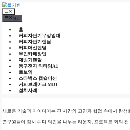
컨
텐
메
츠
뉴
메뉴
로
건
홈
너
커피자판기무상임대
뛰
커피자판기렌탈
기
커피머신렌탈
무인카페창업
제빙기렌탈
동구전자 티타임A1
로보엠
스타벅스 캡슐머신
커피브레이크 MD1
설치사례
새로운 기술과 아이디어는 긴 시간의 고민과 협업 속에서 탄생
연구원들이 잠시 쉬며 의견을 나누는 라운지, 프로젝트 회의 전