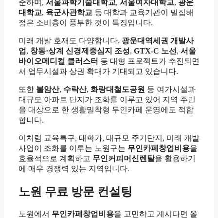
준하며,
서울과학기술대학교
,
서울여자대학교
,
광운
대학교
,
육군사관학교
등 대학과 교육기관이 밀집해
젊은 소비층이 풍부한 것이 특징입니다.
미래 개발 호재도 다양합니다.
광운대역세권 개발사
업
,
창동·상계 신경제중심지 조성
,
GTX-C 노선
,
서울
바이오메디컬 클러스터
등 대형 프로젝트가 추진되면
서 업무시설과 상권 확대가 기대되고 있습니다.
또한
불암산
,
수락산
,
화랑대철도공원
등 여가시설과
대규모 아파트 단지가 조화를 이루고 있어 지역 주민
을 대상으로 한 생활밀착형 무인카페 운영에도 적합
합니다.
이처럼 교육특구, 대학가, 대규모 주거단지, 미래 개발
사업이 조화를 이루는 노원구는
무인카페창업비용
을
효율적으로 계획하고
무인커피머신렌탈
을 활용하기
에 매우 경쟁력 있는 지역입니다.
노원 무료 방문 컨설팅
노원에서
무인카페창업비용
을 고민하고 계시다면 올