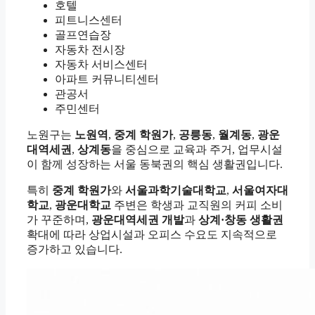
호텔
피트니스센터
골프연습장
자동차 전시장
자동차 서비스센터
아파트 커뮤니티센터
관공서
주민센터
노원구는
노원역
,
중계 학원가
,
공릉동
,
월계동
,
광운
대역세권
,
상계동
을 중심으로 교육과 주거, 업무시설
이 함께 성장하는 서울 동북권의 핵심 생활권입니다.
특히
중계 학원가
와
서울과학기술대학교
,
서울여자대
학교
,
광운대학교
주변은 학생과 교직원의 커피 소비
가 꾸준하며,
광운대역세권 개발
과
상계·창동 생활권
확대에 따라 상업시설과 오피스 수요도 지속적으로
증가하고 있습니다.