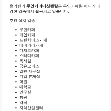
올커벤의
무인커피머신렌탈
은 무인카페뿐 아니라 다
양한 업종에서 활용되고 있습니다.
추천 설치 업종
무인카페
개인카페
프랜차이즈카페
베이커리카페
디저트카페
스터디카페
독서실
공유오피스
일반 사무실
기업 휴게실
학원
대학교
연구실
병원
약국
지식산업센터