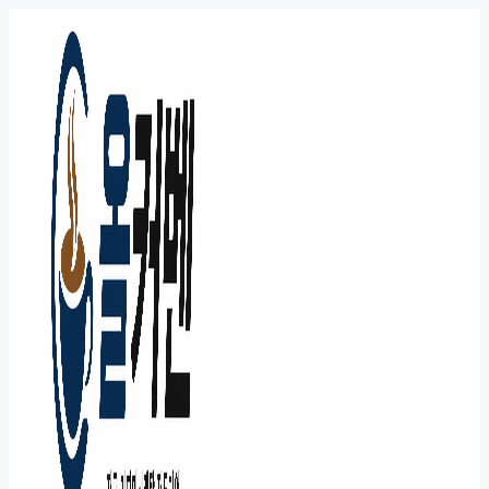
컨
텐
츠
로
건
너
뛰
기