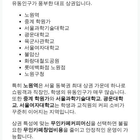
유동인구가 풍부한 대표 상권입니다.
노원역
중계 학원가
서울과학기술대학교
광운대학교
육군사관학교
서울여자대학교
불암산
화랑대철도공원
롯데백화점 노원점
노원구청
특히
노원역
은 서울 동북권 최대 상권 가운데 하나로
쇼핑객과 직장인, 학생의 유동인구가 매우 많습니다.
또한
중계 학원가
와
서울과학기술대학교
,
광운대학
교
,
서울여자대학교
는 학생과 교직원의 커피 소비가
꾸준히 이어지는 지역입니다.
상권 특성에 맞는
무인카페커피머신
을 선택하면 불필
요한
무인카페창업비용
을 줄이고 안정적인 운영이 가
능합니다.