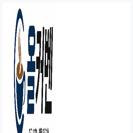
컨
텐
츠
로
건
너
뛰
기