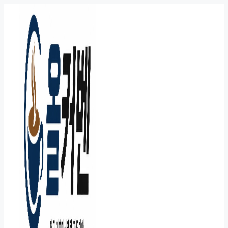
컨
텐
츠
로
건
너
뛰
기