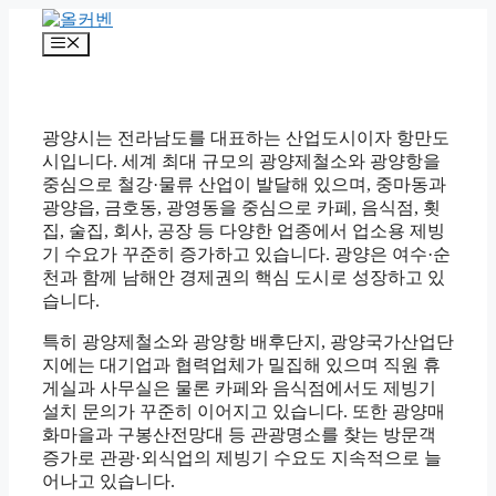
컨
텐
메
츠
뉴
로
건
너
광양시는 전라남도를 대표하는 산업도시이자 항만도
뛰
시입니다. 세계 최대 규모의 광양제철소와 광양항을
기
중심으로 철강·물류 산업이 발달해 있으며, 중마동과
광양읍, 금호동, 광영동을 중심으로 카페, 음식점, 횟
집, 술집, 회사, 공장 등 다양한 업종에서 업소용 제빙
기 수요가 꾸준히 증가하고 있습니다. 광양은 여수·순
천과 함께 남해안 경제권의 핵심 도시로 성장하고 있
습니다.
특히 광양제철소와 광양항 배후단지, 광양국가산업단
지에는 대기업과 협력업체가 밀집해 있으며 직원 휴
게실과 사무실은 물론 카페와 음식점에서도 제빙기
설치 문의가 꾸준히 이어지고 있습니다. 또한 광양매
화마을과 구봉산전망대 등 관광명소를 찾는 방문객
증가로 관광·외식업의 제빙기 수요도 지속적으로 늘
어나고 있습니다.