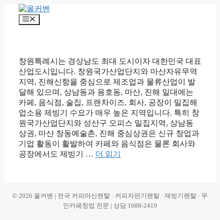
컨
텐
메
츠
뉴
로
건
너
창원특례시는 경상남도 최대 도시이자 대한민국 대표
뛰
산업도시입니다. 창원국가산업단지와 마산자유무역
기
지역, 진해신항을 중심으로 제조업과 물류산업이 발
달해 있으며, 상남동과 용호동, 마산, 진해 일대에는
카페, 음식점, 술집, 프랜차이즈, 회사, 공장이 밀집해
업소용 제빙기 수요가 매우 높은 지역입니다. 특히 창
원국가산업단지와 성산구 오피스 밀집지역, 상남동
상권, 마산 창동예술촌, 진해 중심상권은 신규 창업과
기업 활동이 활발하여 카페와 음식점은 물론 회사와
공장에서도 제빙기 …
더 읽기
© 2026 올커벤 | 전국 커피머신렌탈 · 커피자판기렌탈 · 제빙기렌탈 · 무
인카페창업 전문 | 상담 1688-2419