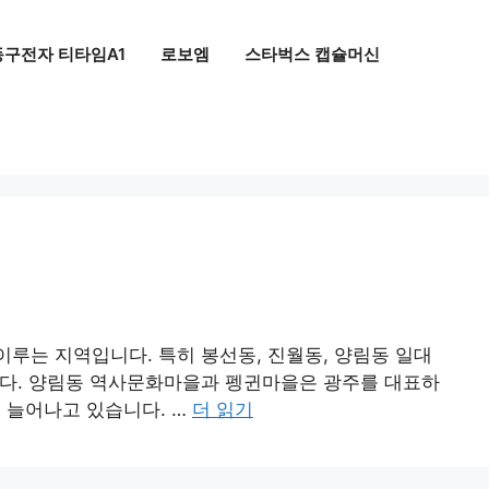
동구전자 티타임A1
로보엠
스타벅스 캡슐머신
이루는 지역입니다. 특히 봉선동, 진월동, 양림동 일대
습니다. 양림동 역사문화마을과 펭귄마을은 광주를 대표하
 늘어나고 있습니다. …
더 읽기