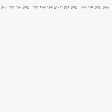
 | 전국 커피머신렌탈 · 커피자판기렌탈 · 제빙기렌탈 · 무인카페창업 전문 | 상