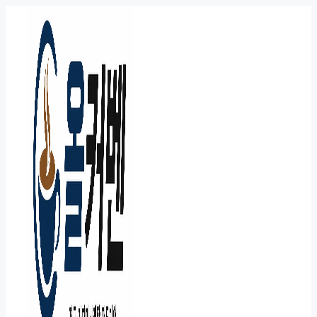
컨
텐
츠
로
건
너
뛰
기