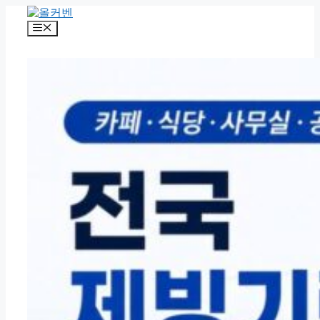
컨
텐
메
츠
뉴
로
건
너
뛰
기