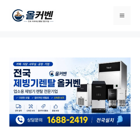
컨
텐
메
츠
로
뉴
건
너
뛰
기