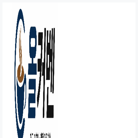
컨
텐
츠
로
건
너
뛰
기