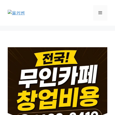
컨
텐
메
츠
로
뉴
건
너
뛰
기