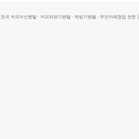
 | 전국 커피머신렌탈 · 커피자판기렌탈 · 제빙기렌탈 · 무인카페창업 전문 | 상