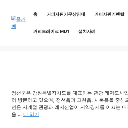
컨
텐
홈
커피자판기무상임대
커피자판기렌탈
츠
로
커피브레이크 MD1
설치사례
건
너
뛰
기
정선군은 강원특별자치도를 대표하는 관광·레저도시입니
히 방문하고 있으며, 정선읍과 고한읍, 사북읍을 중심으
선은 사계절 관광과 레저산업이 지역경제를 이끄는 대
을 …
더 읽기