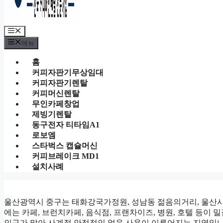
메
뉴
메뉴
홈
커피자판기무상임대
커피자판기렌탈
커피머신렌탈
무인카페창업
제빙기렌탈
동구전자 티타임A1
로보엠
스타벅스 캡슐머신
커피브레이크 MD1
설치사례
울산광역시 중구는 태화강국가정원, 성남동 젊음의거리, 울산시외
에는 카페, 브런치카페, 음식점, 프랜차이즈, 병원, 호텔 등
인구가 많아 사계절 안정적인 얼음 사용이 이루어지는 지역입니