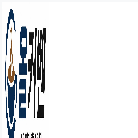
컨
텐
츠
로
건
너
뛰
기