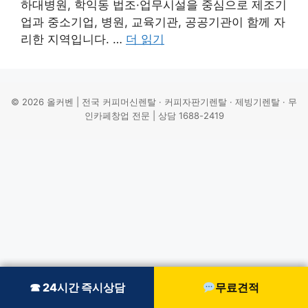
하대병원, 학익동 법조·업무시설을 중심으로 제조기
업과 중소기업, 병원, 교육기관, 공공기관이 함께 자
리한 지역입니다. …
더 읽기
© 2026 올커벤 | 전국 커피머신렌탈 · 커피자판기렌탈 · 제빙기렌탈 · 무
인카페창업 전문 | 상담 1688-2419
☎ 24시간 즉시상담
☎ 24시간 즉시상담
무료견적
무료견적