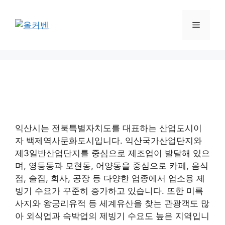
컨
텐
메
츠
로
뉴
건
너
뛰
기
익산시는 전북특별자치도를 대표하는 산업도시이
자 백제역사문화도시입니다. 익산국가산업단지와
제3일반산업단지를 중심으로 제조업이 발달해 있으
며, 영등동과 모현동, 어양동을 중심으로 카페, 음식
점, 술집, 회사, 공장 등 다양한 업종에서 업소용 제
빙기 수요가 꾸준히 증가하고 있습니다. 또한 미륵
사지와 왕궁리유적 등 세계유산을 찾는 관광객도 많
아 외식업과 숙박업의 제빙기 수요도 높은 지역입니