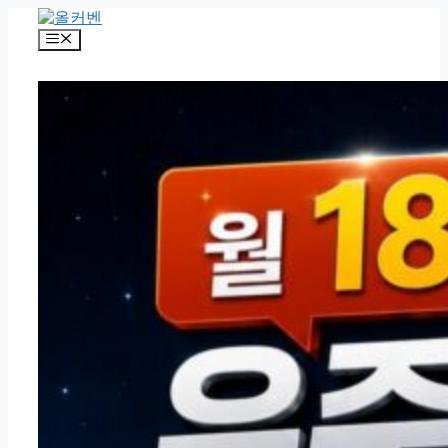
컨
텐
메
츠
뉴
로
건
너
뛰
기