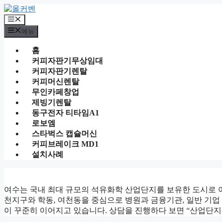
컨
텐
메
츠
뉴
메뉴
로
건
홈
너
커피자판기무상임대
뛰
커피자판기렌탈
기
커피머신렌탈
무인카페창업
제빙기렌탈
동구전자 티타임A1
로보엠
스타벅스 캡슐머신
커피브레이크 MD1
설치사례
여수는 국내 최대 규모의 석유화학 산업단지를 보유한 도시로 
천지구와 학동, 여천동을 중심으로 병원과 금융기관, 일반 기
이 꾸준히 이어지고 있습니다. 상담을 진행하다 보면 “산업단지