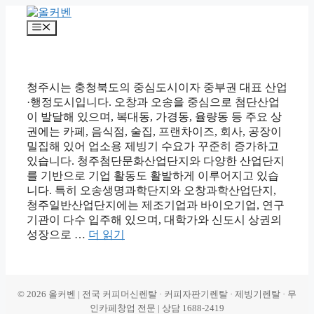
컨
텐
메
츠
뉴
로
건
너
청주시는 충청북도의 중심도시이자 중부권 대표 산업
뛰
·행정도시입니다. 오창과 오송을 중심으로 첨단산업
기
이 발달해 있으며, 복대동, 가경동, 율량동 등 주요 상
권에는 카페, 음식점, 술집, 프랜차이즈, 회사, 공장이
밀집해 있어 업소용 제빙기 수요가 꾸준히 증가하고
있습니다. 청주첨단문화산업단지와 다양한 산업단지
를 기반으로 기업 활동도 활발하게 이루어지고 있습
니다. 특히 오송생명과학단지와 오창과학산업단지,
청주일반산업단지에는 제조기업과 바이오기업, 연구
기관이 다수 입주해 있으며, 대학가와 신도시 상권의
성장으로 …
더 읽기
© 2026 올커벤 | 전국 커피머신렌탈 · 커피자판기렌탈 · 제빙기렌탈 · 무
인카페창업 전문 | 상담 1688-2419