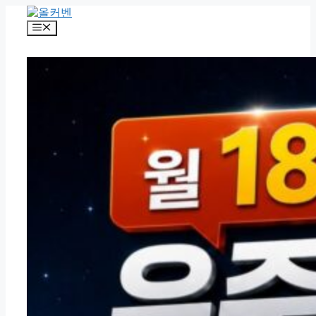
컨
텐
메
츠
뉴
로
건
너
뛰
기