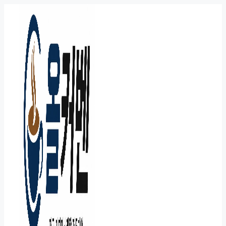
컨
텐
츠
로
건
너
뛰
기