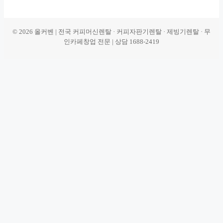
© 2026 올커벤 | 전국 커피머신렌탈 · 커피자판기렌탈 · 제빙기렌탈 · 무
인카페창업 전문 | 상담 1688-2419