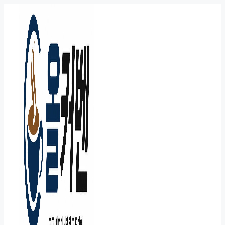
컨
텐
츠
로
건
너
뛰
기