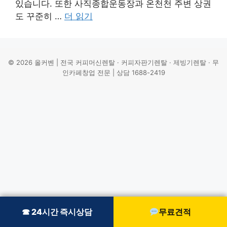
있습니다. 또한 사직종합운동장과 온천천 주변 상권
도 꾸준히 …
더 읽기
© 2026 올커벤 | 전국 커피머신렌탈 · 커피자판기렌탈 · 제빙기렌탈 · 무
인카페창업 전문 | 상담 1688-2419
☎ 24시간 즉시상담
☎ 24시간 즉시상담
무료견적
무료견적