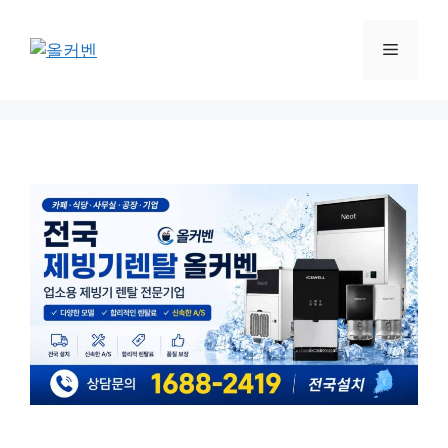
컨
텐
메
츠
로
뉴
건
너
뛰
기