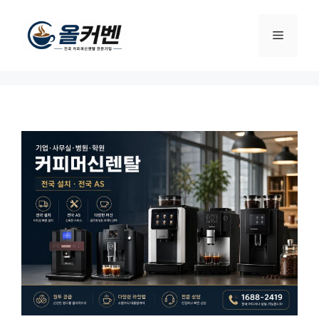
컨
텐
메
츠
로
뉴
건
너
뛰
기