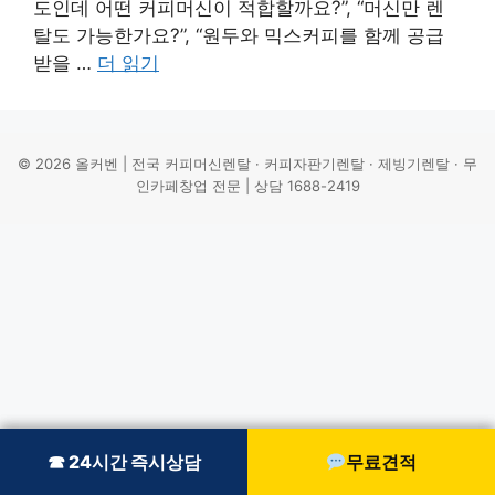
도인데 어떤 커피머신이 적합할까요?”, “머신만 렌
탈도 가능한가요?”, “원두와 믹스커피를 함께 공급
받을 …
더 읽기
© 2026 올커벤 | 전국 커피머신렌탈 · 커피자판기렌탈 · 제빙기렌탈 · 무
인카페창업 전문 | 상담 1688-2419
☎ 24시간 즉시상담
☎ 24시간 즉시상담
무료견적
무료견적