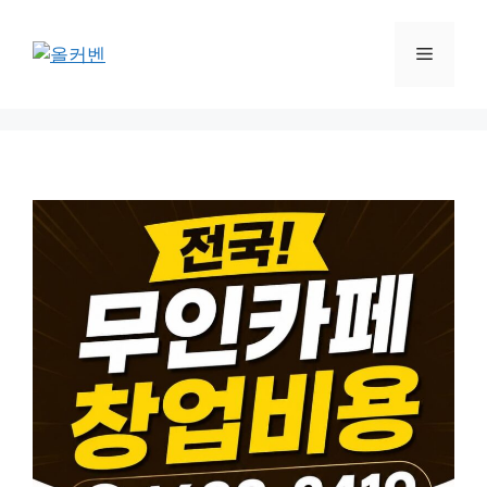
컨
텐
메
츠
로
뉴
건
너
뛰
기