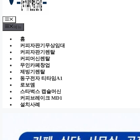
메
뉴
메뉴
홈
커피자판기무상임대
커피자판기렌탈
커피머신렌탈
무인카페창업
제빙기렌탈
동구전자 티타임A1
로보엠
스타벅스 캡슐머신
커피브레이크 MD1
설치사례