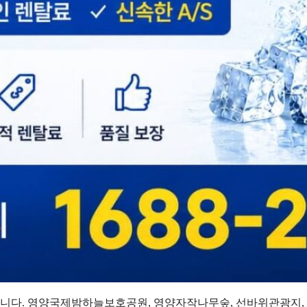
니다. 영양국제밤하늘보호공원, 영양자작나무숲, 선바위관광지, 