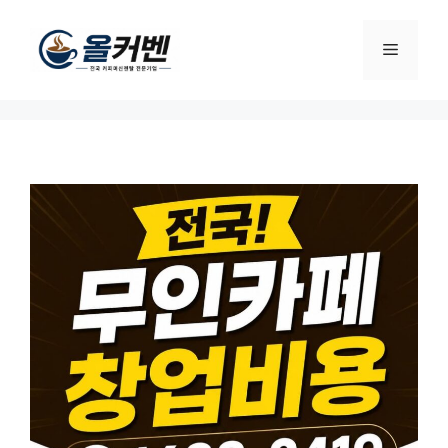
컨
텐
메
츠
로
뉴
건
너
뛰
기