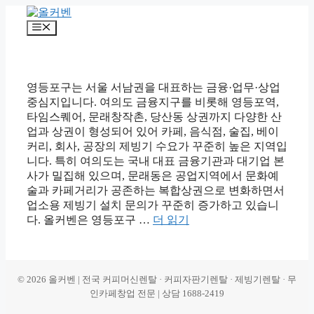
컨
텐
메
츠
뉴
로
건
너
영등포구는 서울 서남권을 대표하는 금융·업무·상업
뛰
중심지입니다. 여의도 금융지구를 비롯해 영등포역,
기
타임스퀘어, 문래창작촌, 당산동 상권까지 다양한 산
업과 상권이 형성되어 있어 카페, 음식점, 술집, 베이
커리, 회사, 공장의 제빙기 수요가 꾸준히 높은 지역입
니다. 특히 여의도는 국내 대표 금융기관과 대기업 본
사가 밀집해 있으며, 문래동은 공업지역에서 문화예
술과 카페거리가 공존하는 복합상권으로 변화하면서
업소용 제빙기 설치 문의가 꾸준히 증가하고 있습니
다. 올커벤은 영등포구 …
더 읽기
© 2026 올커벤 | 전국 커피머신렌탈 · 커피자판기렌탈 · 제빙기렌탈 · 무
인카페창업 전문 | 상담 1688-2419