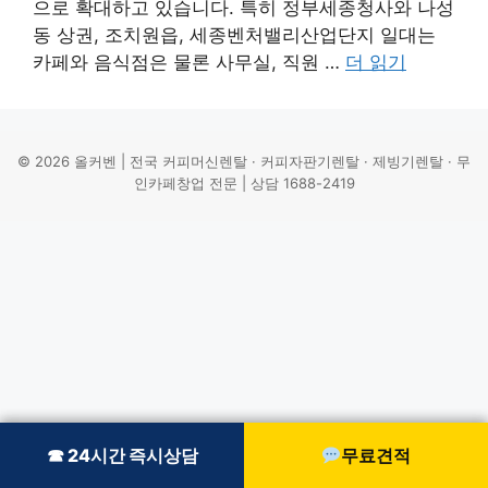
으로 확대하고 있습니다. 특히 정부세종청사와 나성
동 상권, 조치원읍, 세종벤처밸리산업단지 일대는
카페와 음식점은 물론 사무실, 직원 …
더 읽기
© 2026 올커벤 | 전국 커피머신렌탈 · 커피자판기렌탈 · 제빙기렌탈 · 무
인카페창업 전문 | 상담 1688-2419
☎ 24시간 즉시상담
☎ 24시간 즉시상담
무료견적
무료견적