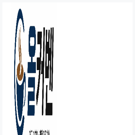
컨
텐
츠
로
건
너
뛰
기