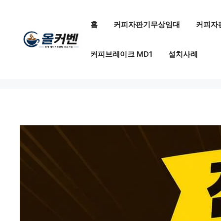
컨
텐
홈
커피자판기무상임대
커피자
츠
로
커피브레이크 MD1
설치사례
건
너
뛰
기