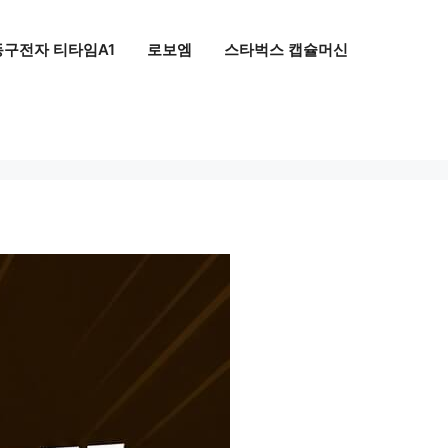
동구전자 티타임A1
로보엠
스타벅스 캡슐머신