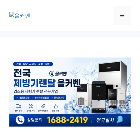
컨
텐
메
츠
로
뉴
건
너
뛰
기