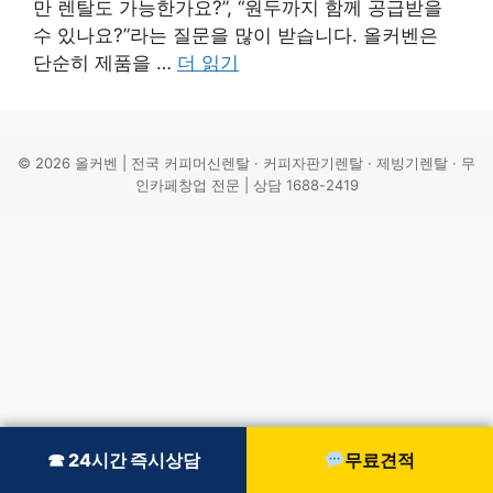
만 렌탈도 가능한가요?”, “원두까지 함께 공급받을
수 있나요?”라는 질문을 많이 받습니다. 올커벤은
단순히 제품을 …
더 읽기
© 2026 올커벤 | 전국 커피머신렌탈 · 커피자판기렌탈 · 제빙기렌탈 · 무
인카페창업 전문 | 상담 1688-2419
☎ 24시간 즉시상담
☎ 24시간 즉시상담
무료견적
무료견적