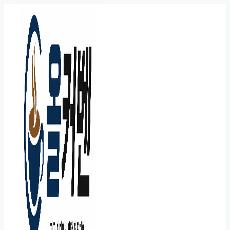
컨
텐
츠
로
건
너
뛰
기