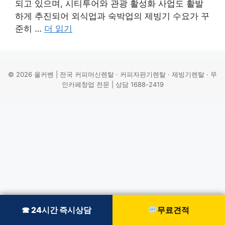
되고 있으며, 시티투어와 관광 활성화 사업도 활발
하게 추진되어 외식업과 숙박업의 제빙기 수요가 꾸
준히 …
더 읽기
© 2026 올커벤 | 전국 커피머신렌탈 · 커피자판기렌탈 · 제빙기렌탈 · 무
인카페창업 전문 | 상담 1688-2419
☎ 24시간 즉시상담
☎ 24시간 즉시상담
무료견적
무료견적