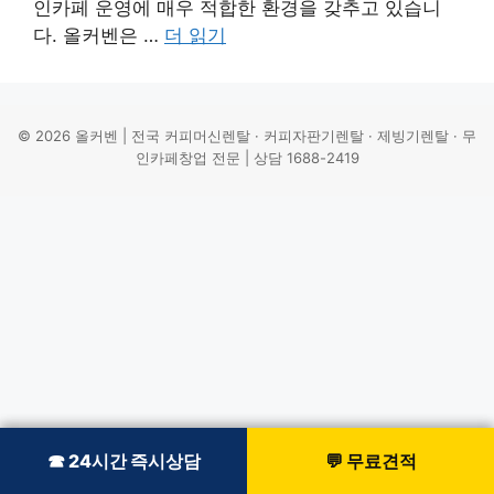
인카페 운영에 매우 적합한 환경을 갖추고 있습니
다. 올커벤은 …
더 읽기
© 2026 올커벤 | 전국 커피머신렌탈 · 커피자판기렌탈 · 제빙기렌탈 · 무
인카페창업 전문 | 상담 1688-2419
☎ 24시간 즉시상담
☎ 24시간 즉시상담
💬 무료견적
💬 무료견적