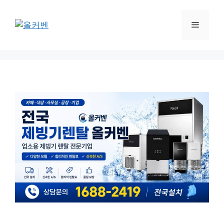
컨
텐
메
츠
로
뉴
건
너
뛰
기