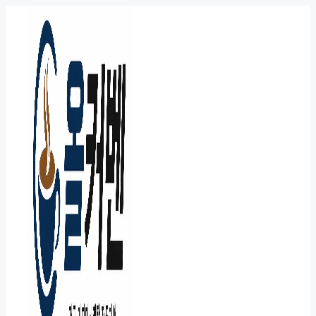
컨
텐
츠
로
건
너
뛰
기